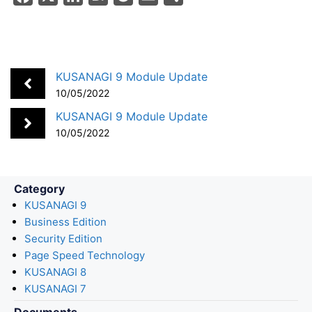
a
i
a
o
m
h
c
n
t
c
a
a
e
k
e
k
i
r
b
e
n
e
l
e
KUSANAGI 9 Module Update
o
d
a
t
10/05/2022
o
I
KUSANAGI 9 Module Update
k
n
10/05/2022
Category
KUSANAGI 9
Business Edition
Security Edition
Page Speed Technology
KUSANAGI 8
KUSANAGI 7
Documents