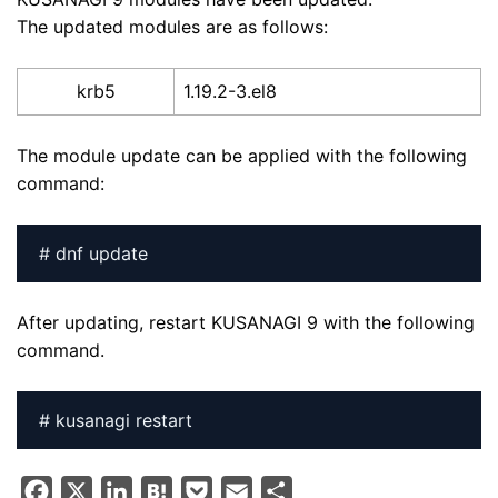
The updated modules are as follows:
krb5
1.19.2-3.el8
The module update can be applied with the following
command:
# dnf update
After updating, restart KUSANAGI 9 with the following
command.
# kusanagi restart
F
X
L
H
P
E
S