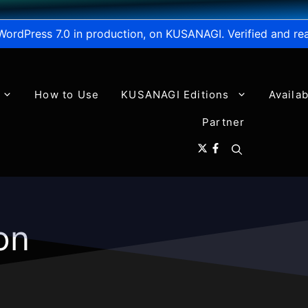
WordPress 7.0 in production, on KUSANAGI. Verified and re
How to Use
KUSANAGI Editions
Availa
Partner
on