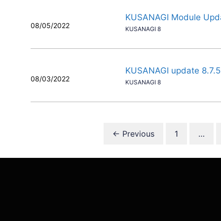
KUSANAGI Module Upd
08/05/2022
KUSANAGI 8
KUSANAGI update 8.7.5
08/03/2022
KUSANAGI 8
Page
←
Previous
1
…