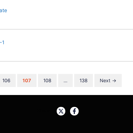
A-
A
ate
-1
Page
Page
Page
Page
106
107
108
…
138
Next
→
Share: