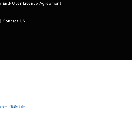
ion End-User License Agreement
|
Contact US
ュリティ事業の軌跡