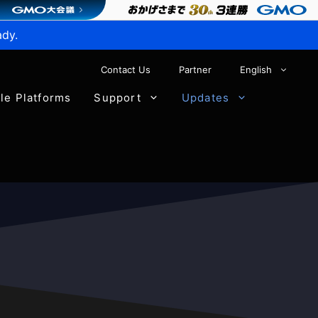
ady.
Contact Us
Partner
English
ble Platforms
Support
Updates