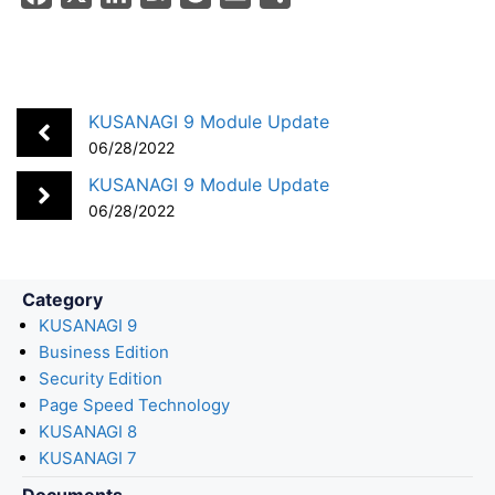
a
i
a
o
m
h
c
n
t
c
a
a
e
k
e
k
i
r
b
e
n
e
l
e
KUSANAGI 9 Module Update
o
d
a
t
06/28/2022
o
I
KUSANAGI 9 Module Update
k
n
06/28/2022
Category
KUSANAGI 9
Business Edition
Security Edition
Page Speed Technology
KUSANAGI 8
KUSANAGI 7
Documents