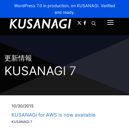
WordPress 7.0 in production, on KUSANAGI. Verified
and ready.
A-
A+
Menu
更新情報
KUSANAGI 7
10/30/2015
KUSANAGI for AWS is now available
KUSANAGI 7