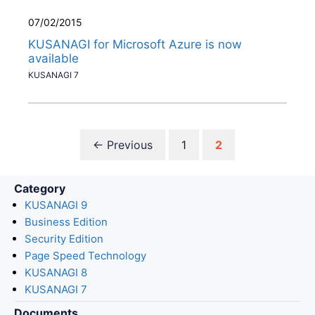
07/02/2015
KUSANAGI for Microsoft Azure is now
available
KUSANAGI 7
Page
Page
←
Previous
1
2
Category
KUSANAGI 9
Business Edition
Security Edition
Page Speed Technology
KUSANAGI 8
KUSANAGI 7
Documents