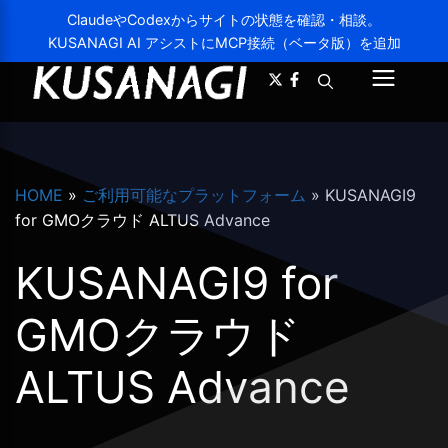
ClaudeやCodexからサイトの状態を確認・相談。
KUSANAGI AI アシストにMCP接続（ベータ版）を追加
A-
A+
メ
ニ
ュ
HOME
»
ご利用可能なプラットフォーム
»
KUSANAGI9
ー
for GMOクラウド ALTUS Advance
KUSANAGI9 for
GMOクラウド
ALTUS Advance