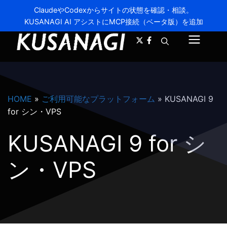
ClaudeやCodexからサイトの状態を確認・相談。
KUSANAGI AI アシストにMCP接続（ベータ版）を追加
A-
A+
メ
ニ
ュ
HOME
»
ご利用可能なプラットフォーム
»
KUSANAGI 9
ー
for シン・VPS
KUSANAGI 9 for シ
ン・VPS