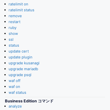
ratelimit on
ratelimit status
remove
restart
ruby
show
ssl
status
update cert
update plugin
upgrade kusanagi
upgrade mariadb
upgrade psql
waf off
waf on
waf status
Business Edition コマンド
analyze