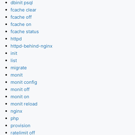
dbinit psql
fcache clear
fcache off
fcache on
fcache status
httpd
httpd-behind-nginx
init
list
migrate
monit
monit config
monit off
monit on
monit reload
nginx
php
provision
ratelimit off