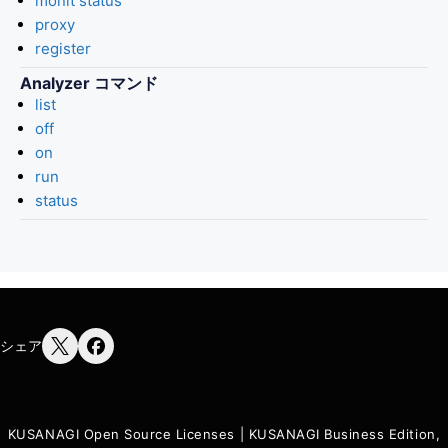
monit status
proxy
register
Analyzer コマンド
list
off
on
run
status
シェア
KUSANAGI Open Source Licenses
|
KUSANAGI Business Edition,