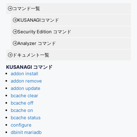
コマンド一覧
KUSANAGIコマンド
Security Edition コマンド
Analyzer コマンド
ドキュメント一覧
KUSANAGI コマンド
addon install
addon remove
addon update
bcache clear
bcache off
bcache on
bcache status
configure
dbinit mariadb