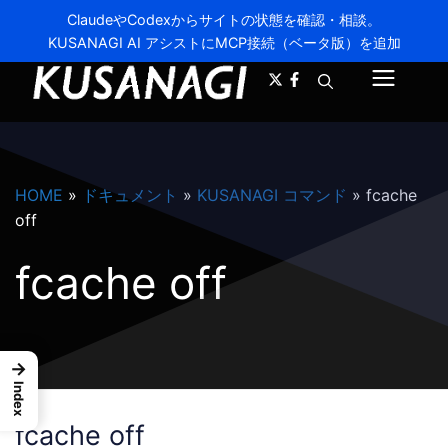
ClaudeやCodexからサイトの状態を確認・相談。
KUSANAGI AI アシストにMCP接続（ベータ版）を追加
A-
A+
メ
ニ
ュ
HOME
»
ドキュメント
»
KUSANAGI コマンド
»
fcache
ー
off
fcache off
→
Index
fcache off