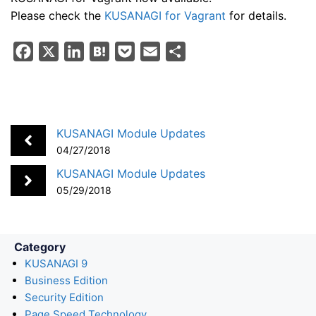
Please check the
KUSANAGI for Vagrant
for details.
F
X
L
H
P
E
S
a
i
a
o
m
h
c
n
t
c
a
a
e
k
e
k
i
r
b
e
n
e
l
e
KUSANAGI Module Updates
o
d
a
t
04/27/2018
o
I
KUSANAGI Module Updates
k
n
05/29/2018
Category
KUSANAGI 9
Business Edition
Security Edition
Page Speed Technology