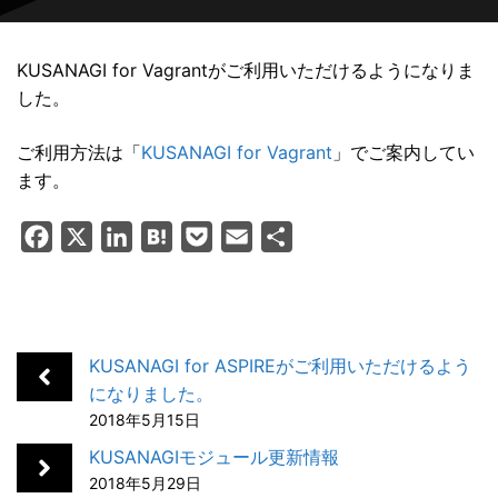
KUSANAGI for Vagrantがご利用いただけるようになりま
した。
ご利用方法は「
KUSANAGI for Vagrant
」でご案内してい
ます。
F
X
L
H
P
E
共
a
i
a
o
m
有
c
n
t
c
a
e
k
e
k
i
b
e
n
e
l
KUSANAGI for ASPIREがご利用いただけるよう
o
d
a
t
になりました。
2018年5月15日
o
I
k
n
KUSANAGIモジュール更新情報
2018年5月29日