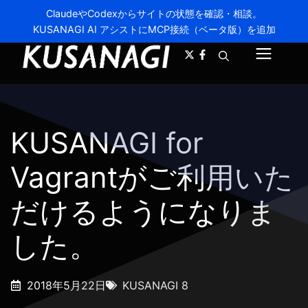
ClaudeやCodexからサイトの状態を確認・相談。
KUSANAGI AI アシストにMCP接続（ベータ版）を追加
A-
A+
メ
ニ
ュ
KUSANAGI for
ー
Vagrantがご利用いた
だけるようになりま
した。
2018年5月22日
KUSANAGI 8