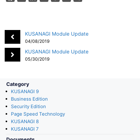
a
i
a
o
m
h
c
n
t
c
a
a
e
k
e
k
i
r
b
e
n
e
l
e
KUSANAGI Module Update
o
d
a
t
04/08/2019
o
I
KUSANAGI Module Update
k
n
05/30/2019
Category
KUSANAGI 9
Business Edition
Security Edition
Page Speed Technology
KUSANAGI 8
KUSANAGI 7
Documents