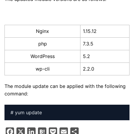
Nginx
1.15.12
php
7.3.5
WordPress
5.2
wp-cli
2.2.0
The module update can be applied with the following
command:
F
X
L
H
P
E
S