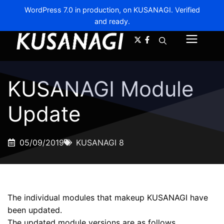
WordPress 7.0 in production, on KUSANAGI. Verified
and ready.
A-
A+
Menu
KUSANAGI Module
Update
05/09/2019
KUSANAGI 8
The individual modules that makeup KUSANAGI have
been updated.
The updated module versions are as follows.