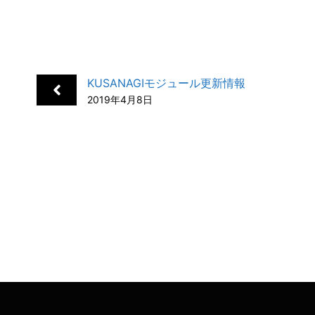
a
i
a
o
m
有
c
n
t
c
a
e
k
e
k
i
b
e
n
e
l
KUSANAGIモジュール更新情報
o
d
a
t
2019年4月8日
o
I
k
n