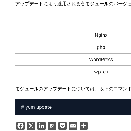
アップデートにより適用される各モジュールのバージ
Nginx
php
WordPress
wp-cli
モジュールのアップデートについては、以下のコマン
F
X
L
H
P
E
共