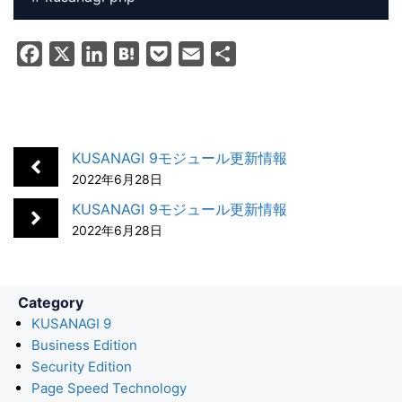
F
X
L
H
P
E
共
a
i
a
o
m
有
c
n
t
c
a
e
k
e
k
i
b
e
n
e
l
KUSANAGI 9モジュール更新情報
o
d
a
t
2022年6月28日
o
I
KUSANAGI 9モジュール更新情報
k
n
2022年6月28日
Category
KUSANAGI 9
Business Edition
Security Edition
Page Speed Technology