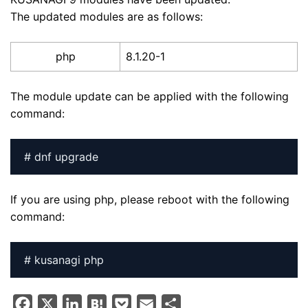
The updated modules are as follows:
php
8.1.20-1
The module update can be applied with the following
command:
# dnf upgrade
If you are using php, please reboot with the following
command:
# kusanagi php
F
X
L
H
P
E
S