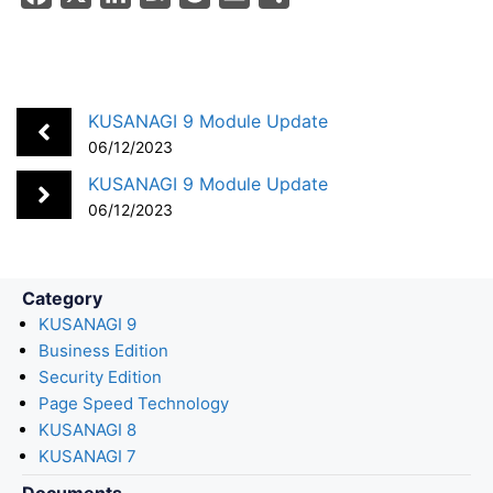
a
i
a
o
m
h
c
n
t
c
a
a
e
k
e
k
i
r
b
e
n
e
l
e
KUSANAGI 9 Module Update
o
d
a
t
06/12/2023
o
I
KUSANAGI 9 Module Update
k
n
06/12/2023
Category
KUSANAGI 9
Business Edition
Security Edition
Page Speed Technology
KUSANAGI 8
KUSANAGI 7
Documents