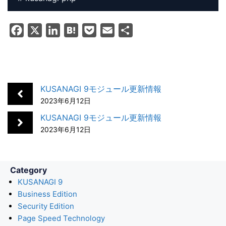
F
X
L
H
P
E
共
a
i
a
o
m
有
c
n
t
c
a
e
k
e
k
i
b
e
n
e
l
KUSANAGI 9モジュール更新情報
o
d
a
t
2023年6月12日
o
I
KUSANAGI 9モジュール更新情報
k
n
2023年6月12日
Category
KUSANAGI 9
Business Edition
Security Edition
Page Speed Technology