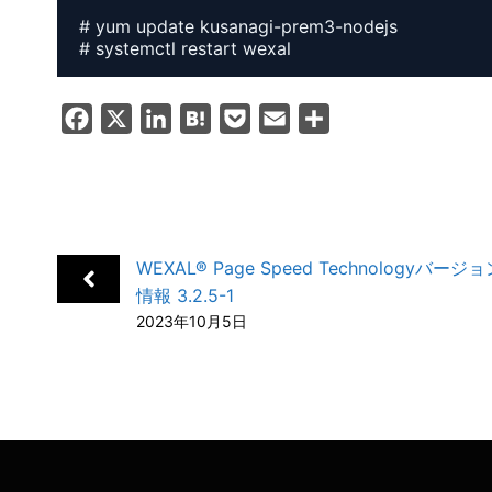
# yum update kusanagi-prem3-nodejs

# systemctl restart wexal
F
X
L
H
P
E
共
a
i
a
o
m
有
c
n
t
c
a
e
k
e
k
i
b
e
n
e
l
WEXAL® Page Speed Technologyバー
o
d
a
t
情報 3.2.5-1
o
I
2023年10月5日
k
n