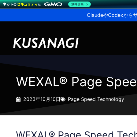
無料診断
ClaudeやCodex
WEXAL® Page Sp
2023年10月10日
Page Speed Technology
WEXAL® Page Speed 