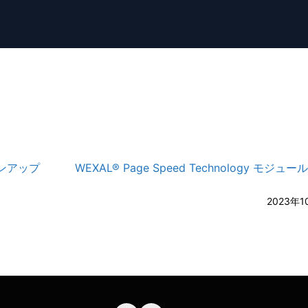
ジョンアップ
WEXAL® Page Speed Technology モジュ
A-
A
2023年1