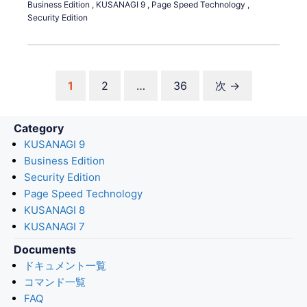
Business Edition
,
KUSANAGI 9
,
Page Speed Technology
,
Security Edition
ペ
ペ
ペ
1
2
…
36
次
→
ー
ー
ー
ジ
ジ
ジ
Category
KUSANAGI 9
Business Edition
Security Edition
Page Speed Technology
KUSANAGI 8
KUSANAGI 7
Documents
ドキュメント一覧
コマンド一覧
FAQ