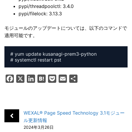
pypi/threadpoolctl: 3.4.0
pypi/filelock: 3.13.3
モジュールのアップデートについては、以下のコマンドで
適用可能です。
# yum update kusanagi-prem3-python

# systemctl restart pst
F
X
L
H
P
E
共
a
i
a
o
m
有
c
n
t
c
a
e
k
e
k
i
b
e
n
e
l
WEXAL® Page Speed Technology 3.1モジュー
o
d
a
t
ル更新情報
2024年3月26日
o
I