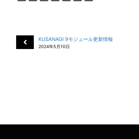
a
i
a
o
m
有
c
n
t
c
a
e
k
e
k
i
b
e
n
e
l
KUSANAGI 9モジュール更新情報
o
d
a
t
2024年5月10日
o
I
k
n