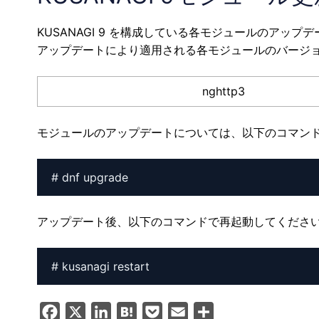
KUSANAGI 9 を構成している各モジュールのアップ
アップデートにより適用される各モジュールのバージ
nghttp3
モジュールのアップデートについては、以下のコマン
# dnf upgrade
アップデート後、以下のコマンドで再起動してくださ
# kusanagi restart
F
X
L
H
P
E
共