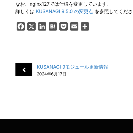
なお、nginx127では仕様を変更しています。
詳しくは
KUSANAGI 9.5.0 の変更点
を参照してくださ
F
X
L
H
P
E
共
a
i
a
o
m
有
c
n
t
c
a
e
k
e
k
i
b
e
n
e
l
KUSANAGI 9モジュール更新情報
o
d
a
t
2024年6月17日
o
I
k
n