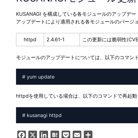
KUSANAGI を構成している各モジュールのアップデ
アップデートにより適用される各モジュールのバージ
httpd
2.4.61-1
この更新には脆弱性(CVE
モジュールのアップデートについては、以下のコマン
httpdを使用している場合は、以下のコマンドで再起
F
X
L
H
P
E
共