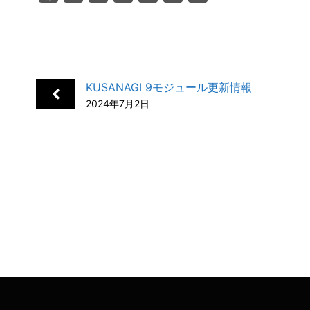
a
i
a
o
m
有
c
n
t
c
a
e
k
e
k
i
b
e
n
e
l
KUSANAGI 9モジュール更新情報
o
d
a
t
2024年7月2日
o
I
k
n