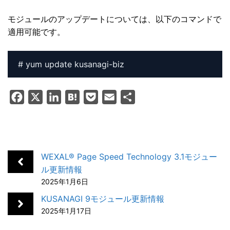
モジュールのアップデートについては、以下のコマンドで
適用可能です。
F
X
L
H
P
E
共
a
i
a
o
m
有
c
n
t
c
a
e
k
e
k
i
b
e
n
e
l
WEXAL® Page Speed Technology 3.1モジュー
o
d
a
t
ル更新情報
2025年1月6日
o
I
k
n
KUSANAGI 9モジュール更新情報
2025年1月17日