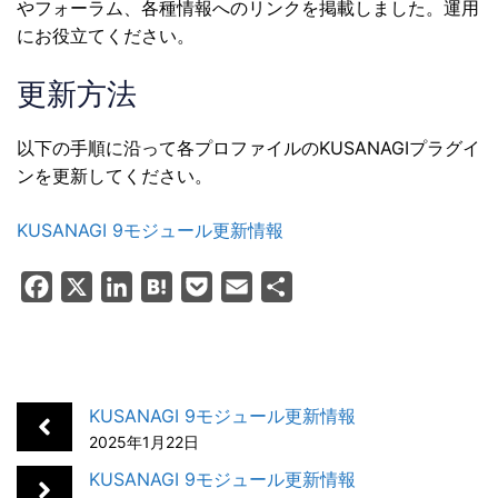
やフォーラム、各種情報へのリンクを掲載しました。運用
にお役立てください。
更新方法
以下の手順に沿って各プロファイルのKUSANAGIプラグイ
ンを更新してください。
KUSANAGI 9モジュール更新情報
F
X
L
H
P
E
共
a
i
a
o
m
有
c
n
t
c
a
e
k
e
k
i
b
e
n
e
l
KUSANAGI 9モジュール更新情報
o
d
a
t
2025年1月22日
o
I
KUSANAGI 9モジュール更新情報