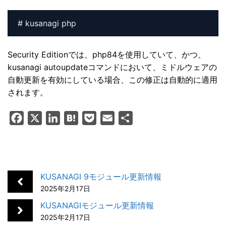
# kusanagi php
Security Editionでは、php84を使用していて、かつ、
kusanagi autoupdateコマンドにおいて、ミドルウェアの
自動更新を有効にしている場合、この修正は自動的に適用
されます。
F
X
L
H
P
E
共
a
i
a
o
m
有
c
n
t
c
a
e
k
e
k
i
b
e
n
e
l
KUSANAGI 9モジュール更新情報
o
d
a
t
2025年2月17日
o
I
KUSANAGIモジュール更新情報
k
n
2025年2月17日