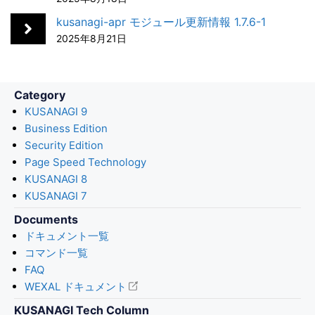
o
I
k
n
kusanagi-apr モジュール更新情報 1.7.6-1
2025年8月21日
Category
KUSANAGI 9
Business Edition
Security Edition
Page Speed Technology
KUSANAGI 8
KUSANAGI 7
Documents
ドキュメント一覧
コマンド一覧
FAQ
WEXAL ドキュメント
KUSANAGI Tech Column