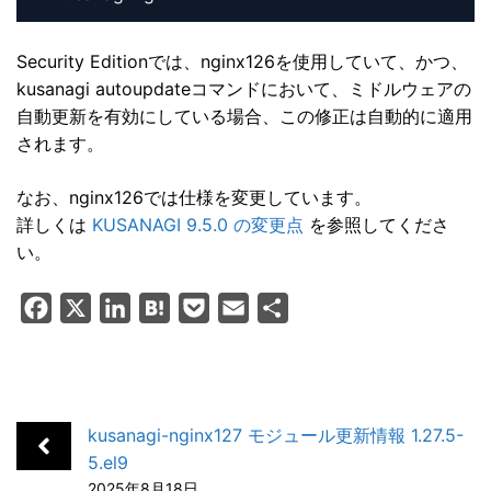
Security Editionでは、nginx126を使用していて、かつ、
kusanagi autoupdateコマンドにおいて、ミドルウェアの
自動更新を有効にしている場合、この修正は自動的に適用
されます。
なお、nginx126では仕様を変更しています。
詳しくは
KUSANAGI 9.5.0 の変更点
を参照してくださ
い。
F
X
L
H
P
E
共
a
i
a
o
m
有
c
n
t
c
a
e
k
e
k
i
b
e
n
e
l
kusanagi-nginx127 モジュール更新情報 1.27.5-
o
d
a
t
5.el9
2025年8月18日