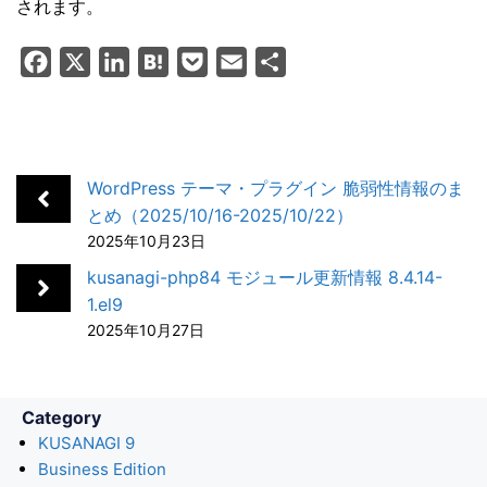
されます。
F
X
L
H
P
E
共
a
i
a
o
m
有
c
n
t
c
a
e
k
e
k
i
b
e
n
e
l
WordPress テーマ・プラグイン 脆弱性情報のま
o
d
a
t
とめ（2025/10/16-2025/10/22）
2025年10月23日
o
I
k
n
kusanagi-php84 モジュール更新情報 8.4.14-
1.el9
2025年10月27日
Category
KUSANAGI 9
Business Edition