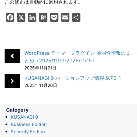
この修正は自動的に適用されます。
F
X
L
H
P
E
共
a
i
a
o
m
有
c
n
t
c
a
e
k
e
k
i
b
e
n
e
l
WordPress テーマ・プラグイン 脆弱性情報のま
o
d
a
t
とめ（2025/11/13-2025/11/19）
2025年11月21日
o
I
k
n
KUSANAGI 9 バージョンアップ情報 9.7.3-1
2025年11月26日
Category
KUSANAGI 9
Business Edition
Security Edition