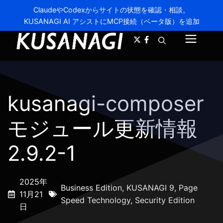
ClaudeやCodexからサイトの状態を確認・相談。
KUSANAGI AI アシストにMCP接続（ベータ版）を追加
A-
A+
メ
ニ
ュ
kusanagi-composer
ー
モジュール更新情報
2.9.2-1
2025年
Business Edition
,
KUSANAGI 9
,
Page
11月21
Speed Technology
,
Security Edition
日