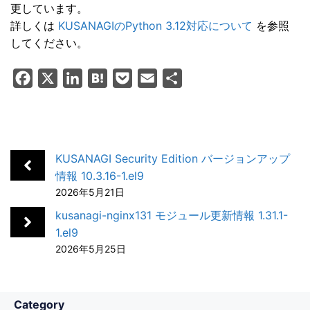
更しています。
詳しくは
KUSANAGIのPython 3.12対応について
を参照
してください。
F
X
L
H
P
E
共
a
i
a
o
m
有
c
n
t
c
a
e
k
e
k
i
b
e
n
e
l
KUSANAGI Security Edition バージョンアップ
o
d
a
t
情報 10.3.16-1.el9
2026年5月21日
o
I
k
n
kusanagi-nginx131 モジュール更新情報 1.31.1-
1.el9
2026年5月25日
Category