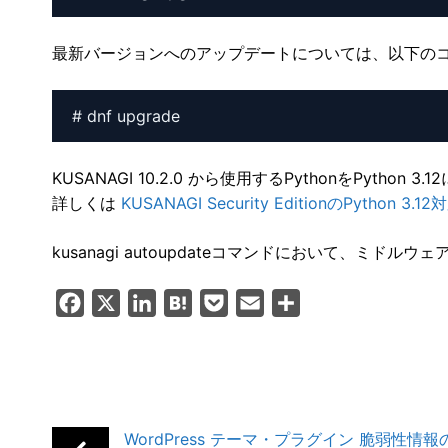
最新バージョンへのアップデートについては、以下の
# dnf upgrade
KUSANAGI 10.2.0 から使用するPythonをPython 
詳しくは
KUSANAGI Security EditionのPython 3
kusanagi autoupdateコマンドにおいて、
F
X
L
H
P
E
共
a
i
a
o
m
有
c
n
t
c
a
e
k
e
k
i
b
e
n
e
l
WordPress テーマ・プラグイン 脆弱性情
o
d
a
t