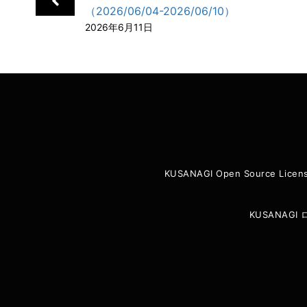
（2026/06/04-2026/06/10）
o
I
2026年6月11日
k
n
KUSANAGI Open Source Licen
KUSANAG