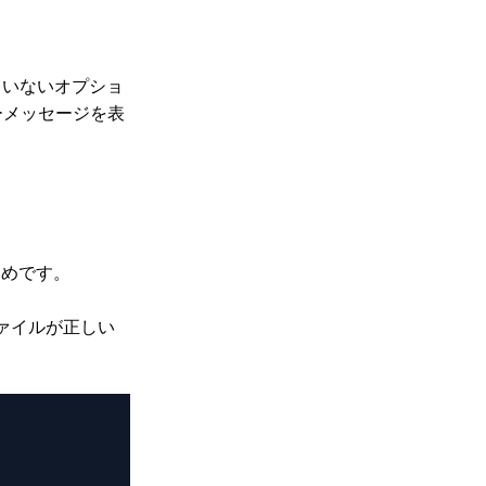
義されていないオプショ
ラーメッセージを表
+
ためです。
設定ファイルが正しい