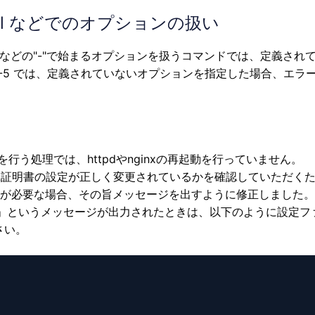
ting、ssl などでのオプションの扱い
、kusanagi ssl などの"-"で始まるオプションを扱うコマンドでは、定
8.3-5 では、定義されていないオプションを指定した場合、エ
明書の設定を行う処理では、httpdやnginxの再起動を行っていません。
A-
A
L証明書の設定が正しく変更されているかを確認していただく
inx の再起動が必要な場合、その旨メッセージを出すように修正しました。
les and restart.」というメッセージが出力されたときは、以下のように
さい。