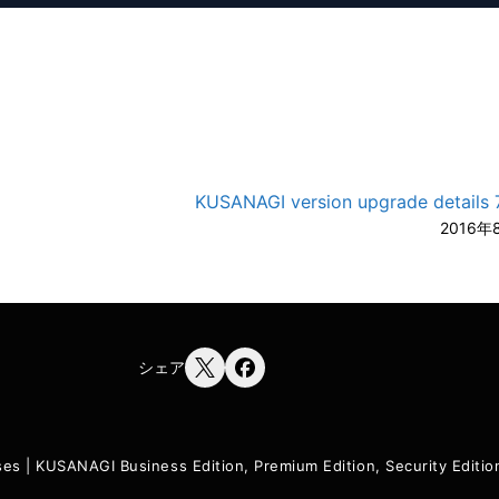
KUSANAGI version upgrade details 7
2016年
シェア
ses
|
KUSANAGI Business Edition, Premium Edition, Security Edit