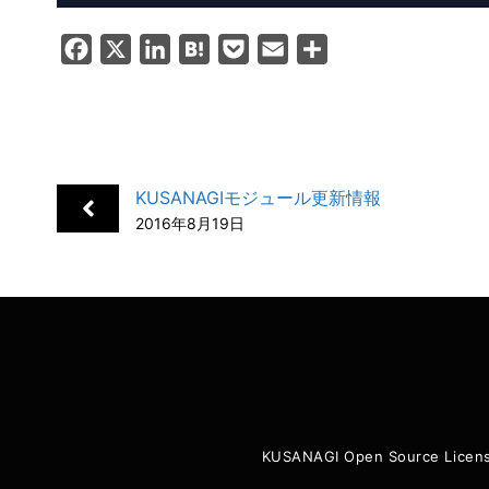
F
X
L
H
P
E
共
a
i
a
o
m
有
c
n
t
c
a
e
k
e
k
i
b
e
n
e
l
KUSANAGIモジュール更新情報
o
d
a
t
2016年8月19日
o
I
k
n
KUSANAGI Open Source Licen