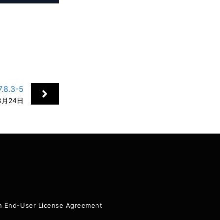
.8.3-5
8月24日
ion End-User License Agreement