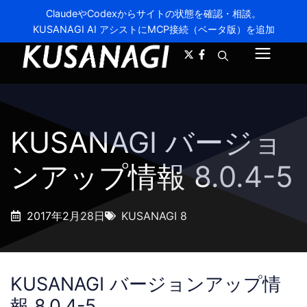
ClaudeやCodexからサイトの状態を確認・相談。
KUSANAGI AI アシストにMCP接続（ベータ版）を追加
A-
A+
メ
ニ
ュ
KUSANAGI バージョ
ー
ンアップ情報 8.0.4-5
2017年2月28日
KUSANAGI 8
KUSANAGI バージョンアップ情
報 8.0.4-5