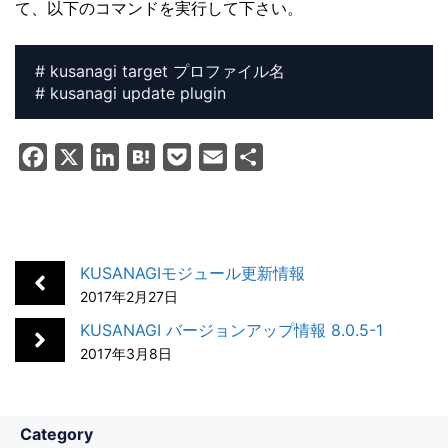
て、以下のコマンドを実行して下さい。
# kusanagi target プロファイル名

# kusanagi update plugin
F
X
L
H
P
E
共
a
i
a
o
m
有
c
n
t
c
a
e
k
e
k
i
b
e
n
e
l
KUSANAGIモジュール更新情報
o
d
a
t
2017年2月27日
o
I
KUSANAGI バージョンアップ情報 8.0.5-1
k
n
2017年3月8日
Category