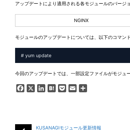
アップデートにより適用される各モジュールのバージ
NGINX
モジュールのアップデートについては、以下のコマン
今回のアップデートでは、一部設定ファイルがモジュ
F
X
L
H
P
E
共
a
i
a
o
m
有
c
n
t
c
a
e
k
e
k
i
b
e
n
e
l
KUSANAGIモジュール更新情報
o
d
a
t