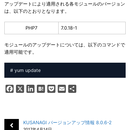
アップデートにより適用される各モジュールのバージョン
は、以下のとおりとなります。
PHP7
7.0.18-1
モジュールのアップデートについては、以下のコマンドで
適用可能です。
F
X
L
H
P
E
共
a
i
a
o
m
有
c
n
t
c
a
e
k
e
k
i
b
e
n
e
l
KUSANAGI バージョンアップ情報 8.0.6-2
o
d
a
t
2017年4月14日