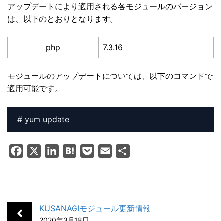
アップデートにより適用される各モジュールのバージョン
は、以下のとおりとなります。
php
7.3.16
モジュールのアップデートについては、以下のコマンドで
適用可能です。
F
X
L
H
P
E
共
a
i
a
o
m
有
c
n
t
c
a
e
k
e
k
i
b
e
n
e
l
KUSANAGIモジュール更新情報
o
d
a
t
2020年3月18日