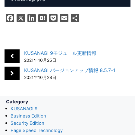
F
X
L
H
P
E
共
a
i
a
o
m
有
c
n
t
c
a
e
k
e
k
i
b
e
n
e
l
KUSANAGI 9モジュール更新情報
o
d
a
t
2021年10月25日
o
I
KUSANAGI バージョンアップ情報 8.5.7-1
k
n
2021年10月28日
Category
KUSANAGI 9
Business Edition
Security Edition
Page Speed Technology