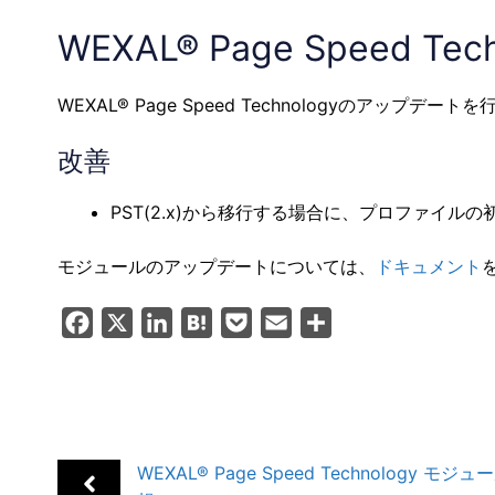
WEXAL® Page Speed T
WEXAL® Page Speed Technologyのアップデー
改善
PST(2.x)から移行する場合に、プロファイ
モジュールのアップデートについては、
ドキュメント
F
X
L
H
P
E
共
a
i
a
o
m
有
c
n
t
c
a
e
k
e
k
i
b
e
n
e
l
WEXAL® Page Speed Technology モ
o
d
a
t