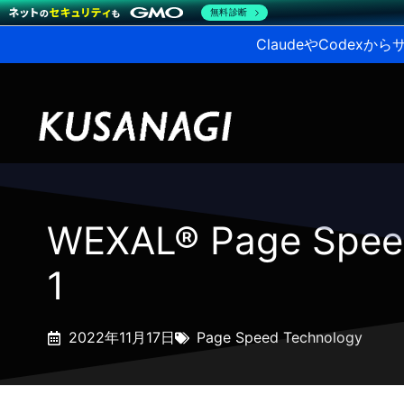
無料診断
ClaudeやCodex
WEXAL® Page Sp
1
2022年11月17日
Page Speed Technology