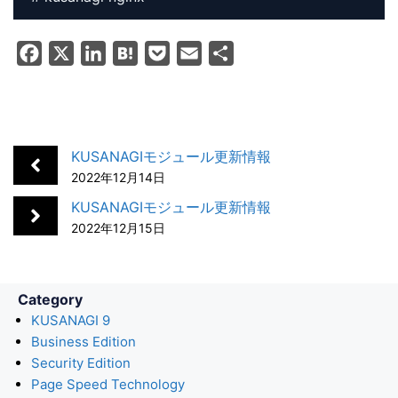
F
X
L
H
P
E
共
a
i
a
o
m
有
c
n
t
c
a
e
k
e
k
i
b
e
n
e
l
KUSANAGIモジュール更新情報
o
d
a
t
2022年12月14日
o
I
KUSANAGIモジュール更新情報
k
n
2022年12月15日
Category
KUSANAGI 9
Business Edition
Security Edition
Page Speed Technology