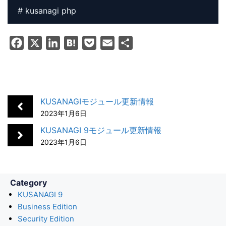
# kusanagi php
F
X
L
H
P
E
共
a
i
a
o
m
有
c
n
t
c
a
e
k
e
k
i
b
e
n
e
l
KUSANAGIモジュール更新情報
o
d
a
t
2023年1月6日
o
I
KUSANAGI 9モジュール更新情報
k
n
2023年1月6日
Category
KUSANAGI 9
Business Edition
Security Edition