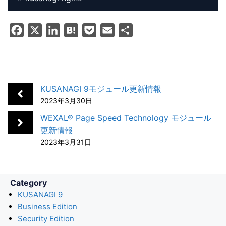
F
X
L
H
P
E
共
a
i
a
o
m
有
c
n
t
c
a
e
k
e
k
i
b
e
n
e
l
KUSANAGI 9モジュール更新情報
o
d
a
t
2023年3月30日
o
I
WEXAL® Page Speed Technology モジュール
k
n
更新情報
2023年3月31日
Category
KUSANAGI 9
Business Edition
Security Edition