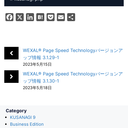
F
X
L
H
P
E
共
a
i
a
o
m
有
c
n
t
c
a
e
k
e
k
i
b
e
n
e
l
WEXAL® Page Speed Technologyバージョンア
o
d
a
t
ップ情報 3.1.29-1
2023年5月15日
o
I
k
n
WEXAL® Page Speed Technologyバージョンア
ップ情報 3.1.30-1
2023年5月18日
Category
KUSANAGI 9
Business Edition