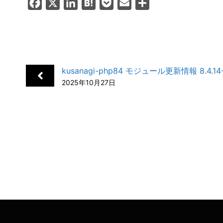
F
X
L
H
P
E
共
a
i
a
o
m
有
c
n
t
c
a
e
k
e
k
i
b
e
n
e
l
kusanagi-php84 モジュール更新情報 8.4.14
o
d
a
t
2025年10月27日
o
I
k
n