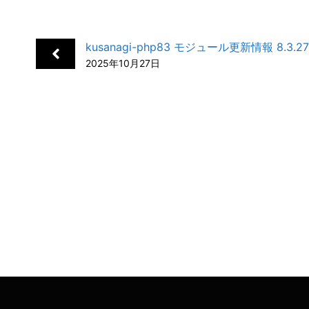
e
k
e
k
i
b
e
n
e
l
kusanagi-php83 モジュール更新情報 8.3.27-
o
d
a
t
2025年10月27日
o
I
k
n