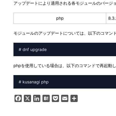
アップデートにより適用される各モジュールのバージ
php
8.3
モジュールのアップデートについては、以下のコマン
# dnf upgrade
phpを使用している場合は、以下のコマンドで再起動
# kusanagi php
F
X
L
H
P
E
共
a
i
a
o
m
有
c
n
t
c
a