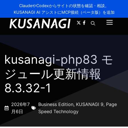
ClaudeやCodexからサイトの状態を確認・相談。
KUSANAGI AI アシストにMCP接続（ベータ版）を追加
A-
A+
メ
ニ
ュ
kusanagi-php83 モ
ー
ジュール更新情報
8.3.32-1
2026年7
Business Edition
,
KUSANAGI 9
,
Page
月6日
Speed Technology