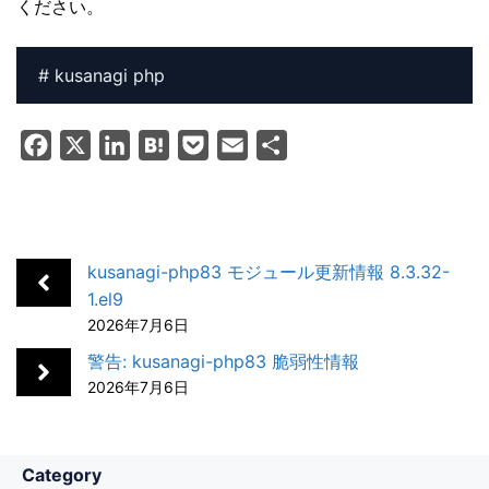
ください。
# kusanagi php
F
X
L
H
P
E
共
a
i
a
o
m
有
c
n
t
c
a
e
k
e
k
i
b
e
n
e
l
kusanagi-php83 モジュール更新情報 8.3.32-
o
d
a
t
1.el9
2026年7月6日
o
I
k
n
警告: kusanagi-php83 脆弱性情報
2026年7月6日
Category