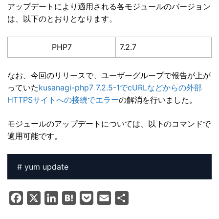
アップデートにより適用される各モジュールのバージョン
は、以下のとおりとなります。
PHP7
7.2.7
なお、今回のリリースで、ユーザーグループで報告が上が
っていた
kusanagi-php7 7.2.5-1でcURLなどからの外部
HTTPSサイトへの接続でエラー
の解消を行いました。
モジュールのアップデートについては、以下のコマンドで
適用可能です。
F
X
L
H
P
E
共
a
i
a
o
m
有