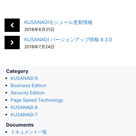
c
n
t
c
a
e
k
e
k
i
b
e
n
e
l
KUSANAGIモジュール更新情報
o
d
a
t
2018年6月21日
o
I
KUSANAGI バージョンアップ情報 8.3.0
k
n
2018年7月24日
Category
KUSANAGI 9
Business Edition
Security Edition
Page Speed Technology
KUSANAGI 8
KUSANAGI 7
Documents
ドキュメント一覧