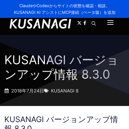
ClaudeやCodexからサイトの状態を確認・相談。
KUSANAGI AI アシストにMCP接続（ベータ版）を追加
A-
A+
メ
ニ
ュ
KUSANAGI バージョ
ー
ンアップ情報 8.3.0
2018年7月24日
KUSANAGI 8
KUSANAGI バージョンアップ情
報 8.3.0