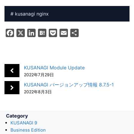
F
X
L
H
P
E
共
a
i
a
o
m
有
c
n
t
c
a
e
k
e
k
i
b
e
n
e
l
KUSANAGI Module Update
o
d
a
t
2022年7月29日
o
I
KUSANAGI バージョンアップ情報 8.7.5-1
k
n
2022年8月3日
Category
KUSANAGI 9
Business Edition