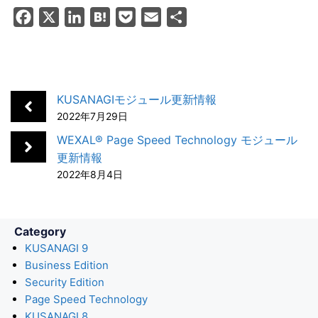
F
X
L
H
P
E
共
a
i
a
o
m
有
c
n
t
c
a
e
k
e
k
i
b
e
n
e
l
KUSANAGIモジュール更新情報
o
d
a
t
2022年7月29日
o
I
WEXAL® Page Speed Technology モジュール
k
n
更新情報
2022年8月4日
Category
KUSANAGI 9
Business Edition
Security Edition
Page Speed Technology
KUSANAGI 8