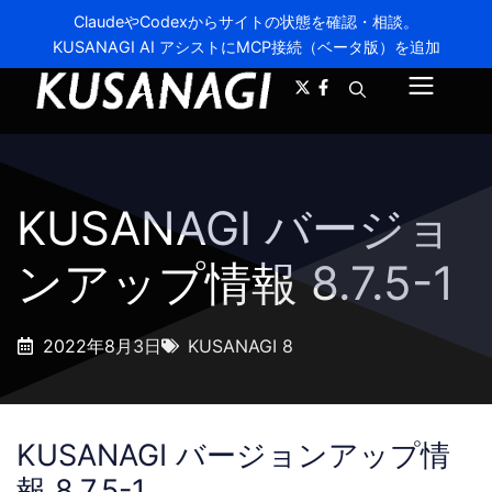
ClaudeやCodexからサイトの状態を確認・相談。
KUSANAGI AI アシストにMCP接続（ベータ版）を追加
A-
A+
メ
ニ
ュ
KUSANAGI バージョ
ー
ンアップ情報 8.7.5-1
2022年8月3日
KUSANAGI 8
KUSANAGI バージョンアップ情
報 8.7.5-1