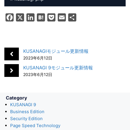
F
X
L
H
P
E
共
a
i
a
o
m
有
c
n
t
c
a
e
k
e
k
i
b
e
n
e
l
KUSANAGIモジュール更新情報
o
d
a
t
2023年6月12日
o
I
KUSANAGI 9モジュール更新情報
k
n
2023年6月12日
Category
KUSANAGI 9
Business Edition
Security Edition
Page Speed Technology