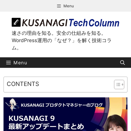
コ
Menu
ン
テ
ン
ツ
速さの理由を知る。安全の仕組みを知る。
へ
WordPress運用の「なぜ？」を解く技術コラ
ス
ム。
キ
ッ
Menu
プ
CONTENTS