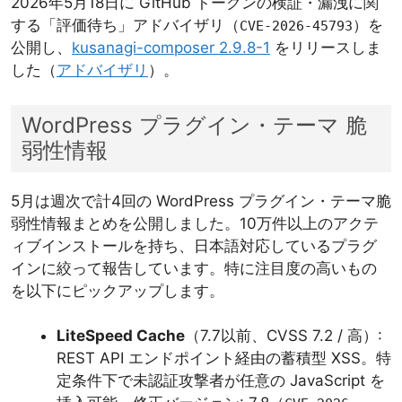
2026年5月18日に GitHub トークンの検証・漏洩に関
する「評価待ち」アドバイザリ（
）を
CVE-2026-45793
公開し、
kusanagi-composer 2.9.8-1
をリリースしま
した（
アドバイザリ
）。
WordPress プラグイン・テーマ 脆
弱性情報
5月は週次で計4回の WordPress プラグイン・テーマ脆
弱性情報まとめを公開しました。10万件以上のアクテ
ィブインストールを持ち、日本語対応しているプラグ
インに絞って報告しています。特に注目度の高いもの
を以下にピックアップします。
LiteSpeed Cache
（7.7以前、CVSS 7.2 / 高）:
REST API エンドポイント経由の蓄積型 XSS。特
定条件下で未認証攻撃者が任意の JavaScript を