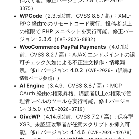
挿入可能。修正バージョン: 7.8（
CVE-2026-
）
3375
WPCode
（2.3.5以前、CVSS 8.8 / 高）: XML-
RPC 経由でのリモートコード実行。投稿者以上
の権限で PHP スニペットを実行可能。修正バー
ジョン: 2.3.6（
）
CVE-2026-8832
WooCommerce PayPal Payments
（4.0.1以
前、CVSS 8.2 / 高）: AJAX エンドポイントの認
可チェック欠如による不正注文操作・情報漏
洩。修正バージョン: 4.0.2（
CVE-2026-（詳細は
）
情報ページ参照）
AI Engine
（3.4.9、CVSS 8.8 / 高）: MCP
OAuth 経由の権限昇格。購読者以上の権限で管
理者レベルのツールを実行可能。修正バージョ
ン: 3.5.0（
）
CVE-2026-8719
GiveWP
（4.14.5以前、CVSS 7.2 / 高）: 保存型
XSS。未認証攻撃者が任意スクリプトを挿入可
能。修正バージョン: 4.14.6（
）
CVE-2026-42678