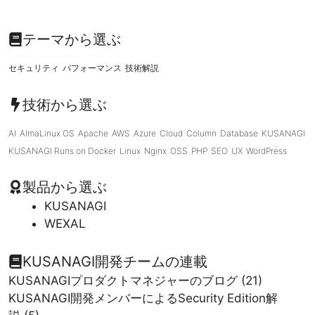
テーマから選ぶ
セキュリティ
パフォーマンス
技術解説
技術から選ぶ
AI
AlmaLinux OS
Apache
AWS
Azure
Cloud
Column
Database
KUSANAGI
KUSANAGI Runs on Docker
Linux
Nginx
OSS
PHP
SEO
UX
WordPress
製品から選ぶ
KUSANAGI
WEXAL
KUSANAGI開発チームの連載
KUSANAGIプロダクトマネジャーのブログ
(21)
KUSANAGI開発メンバーによるSecurity Edition解