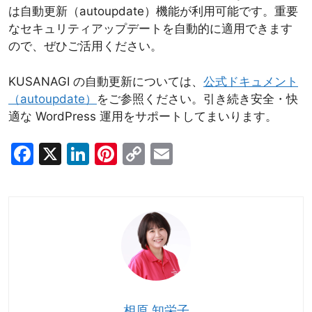
は自動更新（autoupdate）機能が利用可能です。重要
なセキュリティアップデートを自動的に適用できます
ので、ぜひご活用ください。
KUSANAGI の自動更新については、
公式ドキュメント
（autoupdate）
をご参照ください。引き続き安全・快
適な WordPress 運用をサポートしてまいります。
F
X
Li
Pi
C
E
a
n
nt
o
m
c
k
er
p
ai
e
e
e
y
l
b
dI
st
Li
o
n
n
o
k
k
相原 知栄子