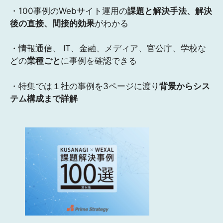
・100事例のWebサイト運用の
課題と解決手法、解決
後の直接、間接的効果
がわかる
・情報通信、 IT、金融、メディア、官公庁、学校な
どの
業種ごと
に事例を確認できる
・特集では１社の事例を3ページに渡り
背景からシス
テム構成まで詳解