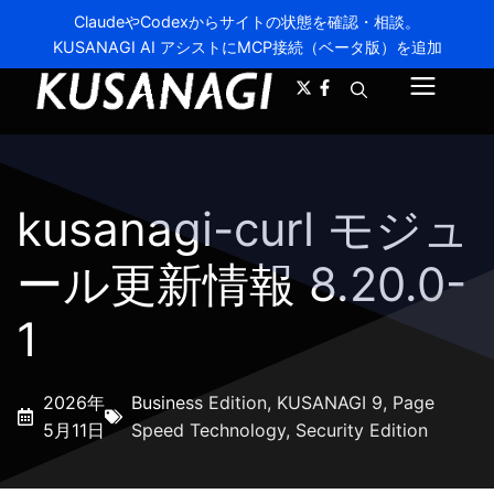
ClaudeやCodexからサイトの状態を確認・相談。
KUSANAGI AI アシストにMCP接続（ベータ版）を追加
A-
A+
メ
ニ
ュ
kusanagi-curl モジュ
ー
ール更新情報 8.20.0-
1
2026年
Business Edition
,
KUSANAGI 9
,
Page
5月11日
Speed Technology
,
Security Edition