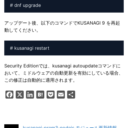
# dnf upgrade
アップデート後、以下のコマンドでKUSANAGI 9 を再起
動してください。
# kusanagi restart
Security Editionでは、kusanagi autoupdateコマンドに
おいて、ミドルウェアの自動更新を有効にしている場合、
この修正は自動的に適用されます。
F
X
L
H
P
E
共
a
i
a
o
m
有
c
n
t
c
a
e
k
e
k
i
b
e
n
e
l
kusanagi-prem3-nodejs モジュール更新情報