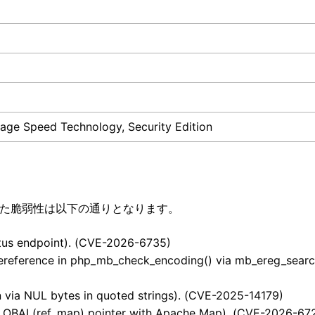
age Speed Technology, Security Edition
修正した脆弱性は以下の通りとなります。
tus endpoint). (CVE-2026-6735)
reference in php_mb_check_encoding() via mb_ereg_search_
ia NUL bytes in quoted strings). (CVE-2025-14179)
OBAL(ref_map) pointer with Apache Map). (CVE-2026-67