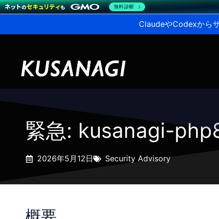
無料診断
ClaudeやCodex
緊急: kusanagi-p
2026年5月12日
Security Advisory
概要