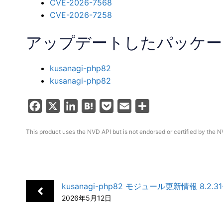
CVE-2026-7568
CVE-2026-7258
アップデートしたパッケー
kusanagi-php82
kusanagi-php82
F
X
L
H
P
E
共
a
i
a
o
m
有
This product uses the NVD API but is not endorsed or certified by the N
c
n
t
c
a
e
k
e
k
i
b
e
n
e
l
o
d
a
t
kusanagi-php82 モジュール更新情報 8.2.31
o
I
2026年5月12日
k
n