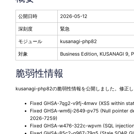
公開日時
2026-05-12
深刻度
緊急
モジュール
kusanagi-php82
対象
Business Edition, KUSANAGI 9, P
脆弱性情報
kusanagi-php82の脆弱性情報を公開しました。
Fixed GHSA-7qg2-v9fj-4mwv (XSS within sta
Fixed GHSA-wm6j-2649-pv75 (Null pointer de
2026-7259)
Fixed GHSA-w476-322c-wpvm (SQL injection v
Fixed GHSA-85c2-q967-79q5 (Stale SOAP_GL