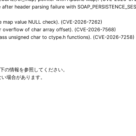
 after header parsing failure with SOAP_PERSISTENCE_SE
 map value NULL check). (CVE-2026-7262)
overflow of char array offset). (CVE-2026-7568)
ss unsigned char to ctype.h functions). (CVE-2026-7258)
以下の情報を参照してください。
ない場合があります。